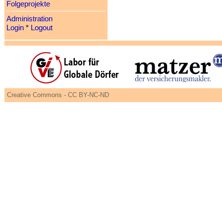
Folgeprojekte
Administration
Login
*
Logout
Creative Commons - CC BY-NC-ND