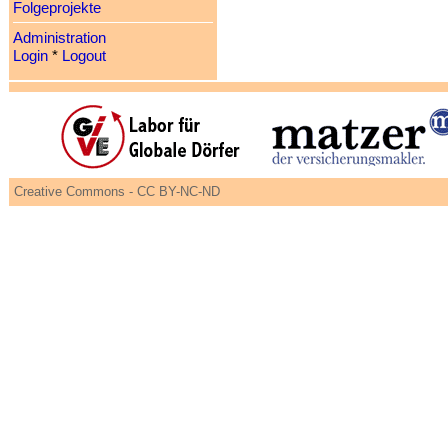
Folgeprojekte
Administration
Login
*
Logout
Creative Commons - CC BY-NC-ND