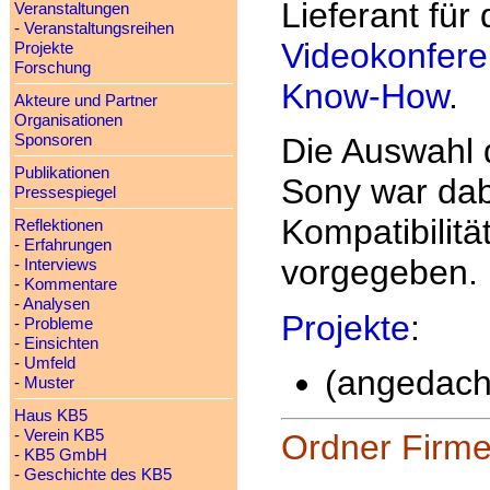
Lieferant fü
Veranstaltungen
-
Veranstaltungsreihen
Videokonfer
Projekte
Forschung
Know-How
.
Akteure und Partner
Organisationen
Sponsoren
Die Auswahl
Publikationen
Sony war dab
Pressespiegel
Kompatibilitä
Reflektionen
-
Erfahrungen
vorgegeben.
-
Interviews
-
Kommentare
-
Analysen
Projekte
:
-
Probleme
-
Einsichten
-
Umfeld
(angedach
-
Muster
Haus KB5
-
Verein KB5
Ordner Firm
-
KB5 GmbH
-
Geschichte des KB5