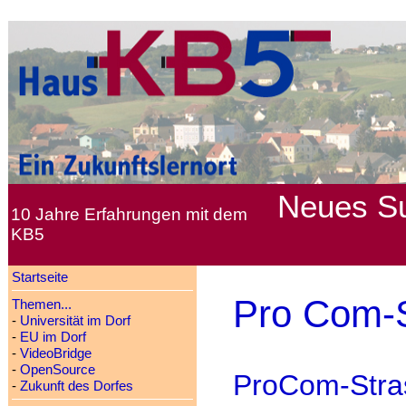
Neues
S
10 Jahre Erfahrungen mit dem
KB5
Startseite
Pro Com-S
Themen...
-
Universität im Dorf
-
EU im Dorf
-
VideoBridge
-
OpenSource
ProCom-Stra
-
Zukunft des Dorfes