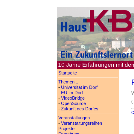
10 Jahre Erfahrungen mit d
Startseite
Themen...
-
Universität im Dorf
-
EU im Dorf
V
-
VideoBridge
(.
-
OpenSource
-
Zukunft des Dorfes
O
Veranstaltungen
-
Veranstaltungsreihen
Projekte