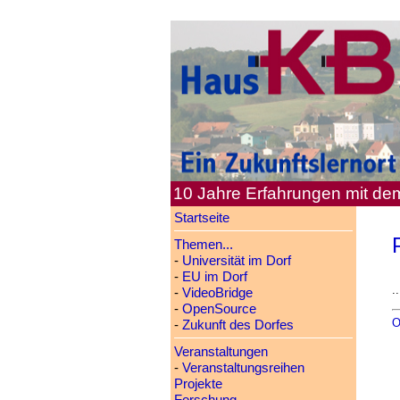
10 Jahre Erfahrungen mit d
Startseite
Themen...
-
Universität im Dorf
-
EU im Dorf
..
-
VideoBridge
-
OpenSource
O
-
Zukunft des Dorfes
Veranstaltungen
-
Veranstaltungsreihen
Projekte