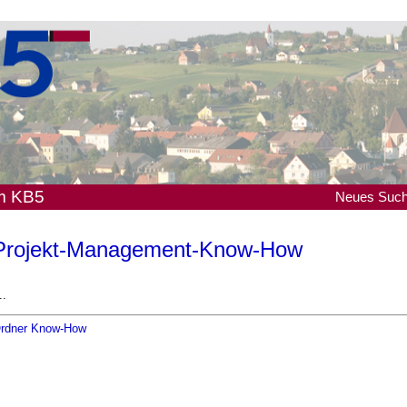
em KB5
Neues
Suc
Projekt-Management-Know-How
..
rdner Know-How