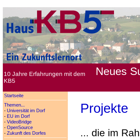
Neues
S
10 Jahre Erfahrungen mit dem
KB5
Startseite
Projekte
Themen...
-
Universität im Dorf
-
EU im Dorf
-
VideoBridge
-
OpenSource
... die im R
-
Zukunft des Dorfes