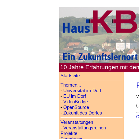
10 Jahre Erfahrungen mit d
Startseite
Themen...
-
Universität im Dorf
-
EU im Dorf
V
-
VideoBridge
(.
-
OpenSource
-
Zukunft des Dorfes
O
Veranstaltungen
-
Veranstaltungsreihen
Projekte