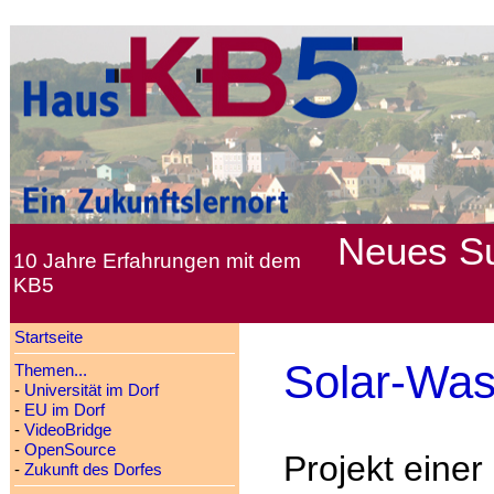
Neues
S
10 Jahre Erfahrungen mit dem
KB5
Startseite
Solar-Wa
Themen...
-
Universität im Dorf
-
EU im Dorf
-
VideoBridge
-
OpenSource
Projekt einer
-
Zukunft des Dorfes