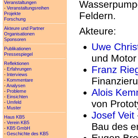
Wasserpumpe
Veranstaltungen
-
Veranstaltungsreihen
Feldern.
Projekte
Forschung
Akteure:
Akteure und Partner
Organisationen
Sponsoren
Uwe Chris
Publikationen
Pressespiegel
und Motor
Reflektionen
Franz Rie
-
Erfahrungen
-
Interviews
Finanzier
-
Kommentare
-
Analysen
Alois Kem
-
Probleme
-
Einsichten
von Proto
-
Umfeld
-
Muster
Josef Veit
Haus KB5
-
Verein KB5
Bau des er
-
KB5 GmbH
-
Geschichte des KB5
Eugen Bren