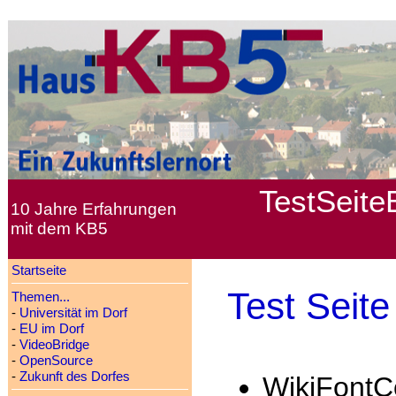
TestSeite
10 Jahre Erfahrungen
mit dem KB5
Startseite
Test Seite
Themen...
-
Universität im Dorf
-
EU im Dorf
-
VideoBridge
-
OpenSource
-
Zukunft des Dorfes
WikiFontCol