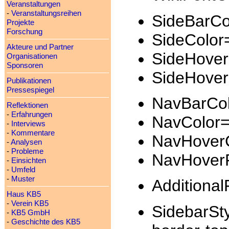
Veranstaltungen
-
Veranstaltungsreihen
SideBarCo
Projekte
Forschung
SideColor
Akteure und Partner
SideHoverC
Organisationen
Sponsoren
SideHover
Publikationen
Pressespiegel
NavBarCo
Reflektionen
-
Erfahrungen
NavColor=#f
-
Interviews
-
Kommentare
NavHoverC
-
Analysen
-
Probleme
NavHover
-
Einsichten
-
Umfeld
-
Muster
Additiona
Haus KB5
-
Verein KB5
SidebarSty
-
KB5 GmbH
-
Geschichte des KB5