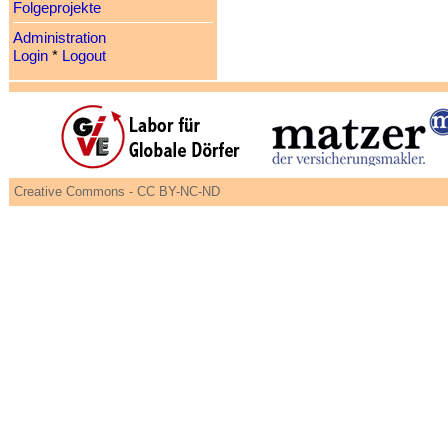
Folgeprojekte
Administration
Login
*
Logout
Creative Commons - CC BY-NC-ND