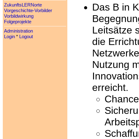
Das B in K
ZukunftsLERNorte
Vorgeschichte-Vorbilder
Begegnung
Vorbildwirkung
Folgeprojekte
Leitsätze
Administration
Login
*
Logout
die Erric
Netzwerke
Nutzung m
Innovation
erreicht.
Chance
Sicheru
Arbeits
Schaffu