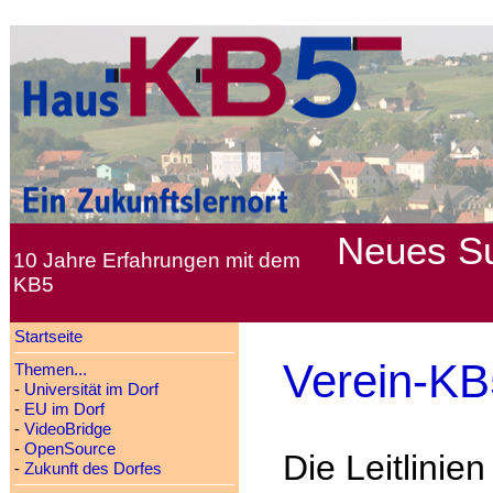
Neues
S
10 Jahre Erfahrungen mit dem
KB5
Startseite
Verein-KB5
Themen...
-
Universität im Dorf
-
EU im Dorf
-
VideoBridge
-
OpenSource
Die Leitlinien
-
Zukunft des Dorfes