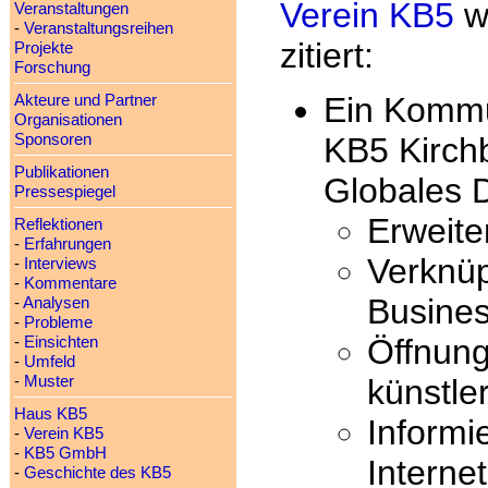
Verein KB5
wi
Veranstaltungen
-
Veranstaltungsreihen
zitiert:
Projekte
Forschung
Ein Kommu
Akteure und Partner
Organisationen
Sponsoren
KB5 Kirch
Publikationen
Globales D
Pressespiegel
Erweite
Reflektionen
-
Erfahrungen
Verknüp
-
Interviews
-
Kommentare
Busines
-
Analysen
-
Probleme
Öffnun
-
Einsichten
-
Umfeld
-
Muster
künstle
Haus KB5
Informi
-
Verein KB5
-
KB5 GmbH
Interne
-
Geschichte des KB5