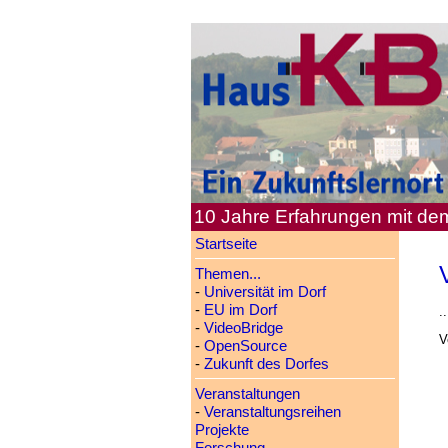
10 Jahre Erfahrungen mit d
Startseite
Themen...
-
Universität im Dorf
-
EU im Dorf
..
-
VideoBridge
V
-
OpenSource
-
Zukunft des Dorfes
Veranstaltungen
-
Veranstaltungsreihen
Projekte