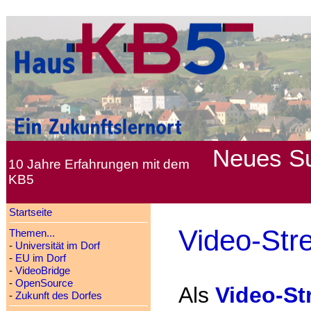
Neues
S
10 Jahre Erfahrungen mit dem
KB5
Startseite
Video-Str
Themen...
-
Universität im Dorf
-
EU im Dorf
-
VideoBridge
-
OpenSource
Als
Video-St
-
Zukunft des Dorfes