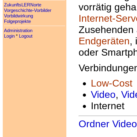
vorrätig geh
ZukunftsLERNorte
Vorgeschichte-Vorbilder
Internet-Serv
Vorbildwirkung
Folgeprojekte
Zusehenden a
Administration
Login
*
Logout
Endgeräten
,
oder Smartp
Verbindunge
Low-Cost
Video
,
Vid
Internet
Ordner Video