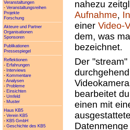
nahezu zeitgl
Veranstaltungen
-
Veranstaltungsreihen
Aufnahme
,
I
Projekte
Forschung
einer
Video-V
Akteure und Partner
Organisationen
dem, was man
Sponsoren
bezeichnet.
Publikationen
Pressespiegel
Der "stream" 
Reflektionen
-
Erfahrungen
durchgehend 
-
Interviews
-
Kommentare
Videokameras,
-
Analysen
-
Probleme
bearbeitet d
-
Einsichten
-
Umfeld
-
Muster
einen mit ei
Haus KB5
ausgestattet
-
Verein KB5
-
KB5 GmbH
Datenmenge z
-
Geschichte des KB5