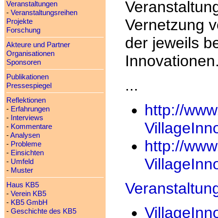
Veranstaltung
Veranstaltungen
-
Veranstaltungsreihen
Vernetzung 
Projekte
Forschung
der jeweils 
Akteure und Partner
Organisationen
Innovationen
Sponsoren
Publikationen
...
Pressespiegel
Reflektionen
http://www.
-
Erfahrungen
-
Interviews
VillageInn
-
Kommentare
-
Analysen
http://www.
-
Probleme
-
Einsichten
VillageInn
-
Umfeld
-
Muster
Veranstaltun
Haus KB5
-
Verein KB5
-
KB5 GmbH
VillageInn
-
Geschichte des KB5