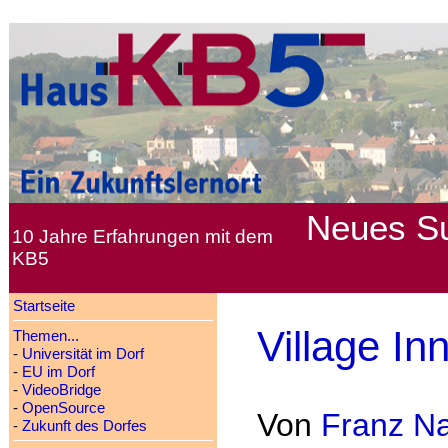
Neues
S
10 Jahre Erfahrungen mit dem
KB5
Startseite
Village In
Themen...
-
Universität im Dorf
-
EU im Dorf
-
VideoBridge
-
OpenSource
Von
Franz N
-
Zukunft des Dorfes