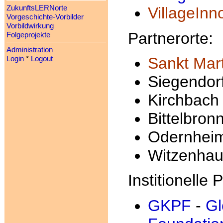
ZukunftsLERNorte
VillageInn
Vorgeschichte-Vorbilder
Vorbildwirkung
Partnerorte:
Folgeprojekte
Administration
Sankt Mart
Login
*
Logout
Siegendor
Kirchbach
Bittelbron
Odernhei
Witzenha
Institionelle 
GKPF
-
Gl