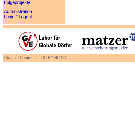
Folgeprojekte
Administration
Login
*
Logout
Creative Commons - CC BY-NC-ND