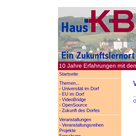
10 Jahre Erfahrungen mit d
Startseite
Themen...
-
Universität im Dorf
-
EU im Dorf
-
VideoBridge
O
-
OpenSource
-
Zukunft des Dorfes
Veranstaltungen
-
Veranstaltungsreihen
Projekte