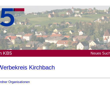
em KB5
Neues
Suc
Werbekreis Kirchbach
rdner Organisationen