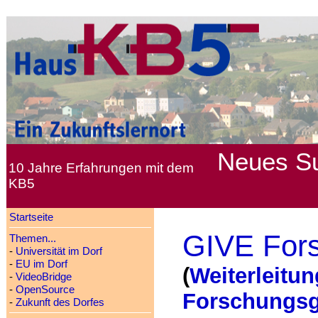
Neues
S
10 Jahre Erfahrungen mit dem
KB5
Startseite
GIVE Fors
Themen...
-
Universität im Dorf
-
EU im Dorf
(
Weiterleitun
-
VideoBridge
-
OpenSource
Forschungsg
-
Zukunft des Dorfes