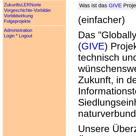
ZukunftsLERNorte
Was ist das
GIVE
Proje
Vorgeschichte-Vorbilder
Vorbildwirkung
(einfacher)
Folgeprojekte
Administration
Das "Globally
Login
*
Logout
(
GIVE
) Proje
technisch un
wünschenswe
Zukunft, in d
Informations
Siedlungseinh
naturverbund
Unsere Überz