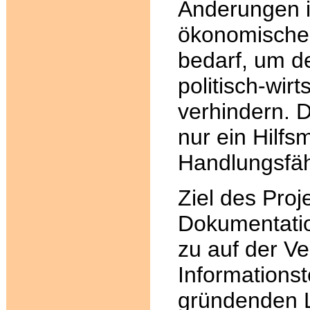
Änderungen i
ökonomischen
bedarf, um d
politisch-wirt
verhindern. D
nur ein Hilfsm
Handlungsfähi
Ziel des Proj
Dokumentatio
zu auf der V
Informations
gründenden 