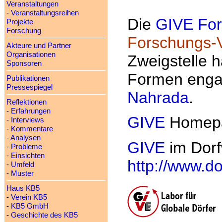
Veranstaltungen
-
Veranstaltungsreihen
Die
GIVE For
Projekte
Forschung
Forschungs-V
Akteure und Partner
Organisationen
Zweigstelle h
Sponsoren
Formen engag
Publikationen
Pressespiegel
Nahrada
.
Reflektionen
-
Erfahrungen
GIVE
Homep
-
Interviews
-
Kommentare
-
Analysen
GIVE
im Dorf
-
Probleme
-
Einsichten
http://www.do
-
Umfeld
-
Muster
Haus KB5
-
Verein KB5
-
KB5 GmbH
-
Geschichte des KB5