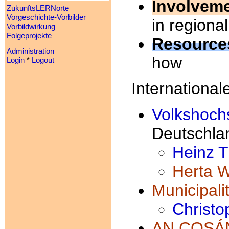
Involvem
ZukunftsLERNorte
Vorgeschichte-Vorbilder
in region
Vorbildwirkung
Folgeprojekte
Resource
Administration
how
Login
*
Logout
International
Volkshoch
Deutschla
Heinz T
Herta 
Municipali
Christo
AN COSÁ