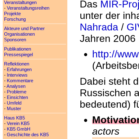
Das
MIR-Proj
Veranstaltungen
-
Veranstaltungsreihen
unter der inh
Projekte
Forschung
Nahrada
/
GI
Akteure und Partner
Organisationen
Jahren 2006 
Sponsoren
Publikationen
http://www
Pressespiegel
(Arbeitsbe
Reflektionen
-
Erfahrungen
-
Interviews
Dabei steht 
-
Kommentare
-
Analysen
Russischen a
-
Probleme
-
Einsichten
bedeutend) fü
-
Umfeld
-
Muster
Motivatio
Haus KB5
-
Verein KB5
actors
-
KB5 GmbH
-
Geschichte des KB5