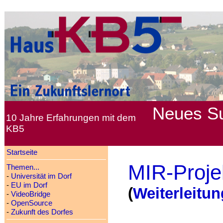
Neues
S
10 Jahre Erfahrungen mit dem
KB5
Startseite
MIR-Proje
Themen...
-
Universität im Dorf
-
EU im Dorf
(
Weiterleitun
-
VideoBridge
-
OpenSource
-
Zukunft des Dorfes