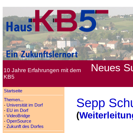
Neues
S
10 Jahre Erfahrungen mit dem
KB5
Startseite
Sepp Sch
Themen...
-
Universität im Dorf
-
EU im Dorf
(
Weiterleitun
-
VideoBridge
-
OpenSource
-
Zukunft des Dorfes