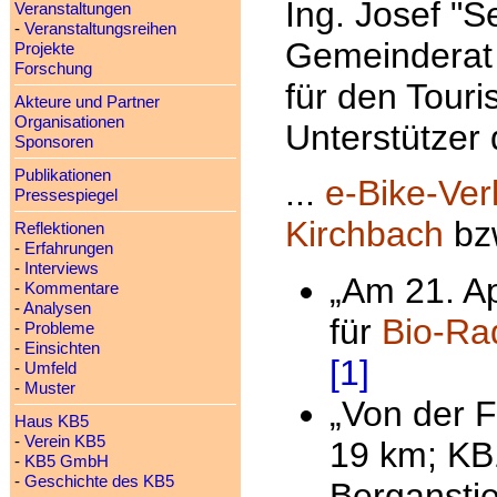
Ing. Josef "
Veranstaltungen
-
Veranstaltungsreihen
Gemeinderat v
Projekte
Forschung
für den Touri
Akteure und Partner
Organisationen
Unterstützer
Sponsoren
Publikationen
...
e-Bike-Ver
Pressespiegel
Kirchbach
bz
Reflektionen
-
Erfahrungen
-
Interviews
„Am 21. Ap
-
Kommentare
-
Analysen
für
Bio-Ra
-
Probleme
-
Einsichten
[1]
-
Umfeld
-
Muster
„Von der F
Haus KB5
-
Verein KB5
19 km; KB
-
KB5 GmbH
-
Geschichte des KB5
Berganstie