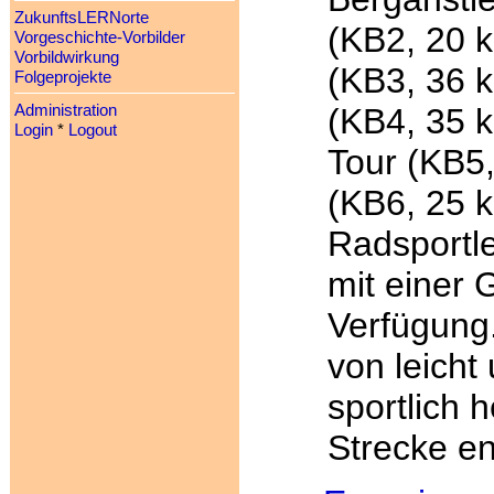
ZukunftsLERNorte
(KB2, 20 
Vorgeschichte-Vorbilder
Vorbildwirkung
(KB3, 36 
Folgeprojekte
(KB4, 35 
Administration
Login
*
Logout
Tour (KB5,
(KB6, 25 
Radsportle
mit einer
Verfügung.
von leicht 
sportlich 
Strecke en