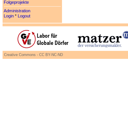
Folgeprojekte
Administration
Login
*
Logout
Creative Commons - CC BY-NC-ND