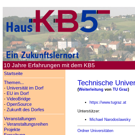
10 Jahre Erfahrungen mit dem KB5
Startseite
Technische Univer
Themen...
-
Universität im Dorf
(
Weiterleitung
von
TU Graz
)
-
EU im Dorf
-
VideoBridge
https://www.tugraz.at
-
OpenSource
-
Zukunft des Dorfes
Unterstützer:
Veranstaltungen
Michael Narodoslawsky
-
Veranstaltungsreihen
Projekte
Ordner Universitäten