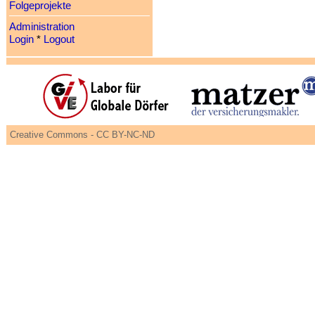
Folgeprojekte
Administration
Login
*
Logout
Creative Commons - CC BY-NC-ND