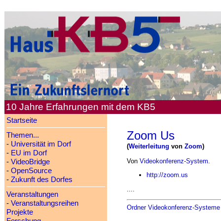
10 Jahre Erfahrungen mit dem KB5
Startseite
Zoom Us
Themen...
-
Universität im Dorf
(
Weiterleitung
von
Zoom
)
-
EU im Dorf
Von
Videokonferenz-System
.
-
VideoBridge
-
OpenSource
http://zoom.us
-
Zukunft des Dorfes
....
Veranstaltungen
-
Veranstaltungsreihen
Ordner Videokonferenz-Systeme
Projekte