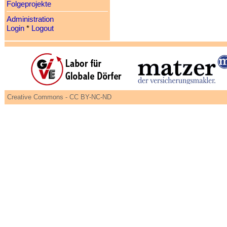
Folgeprojekte
Administration
Login
*
Logout
Creative Commons - CC BY-NC-ND