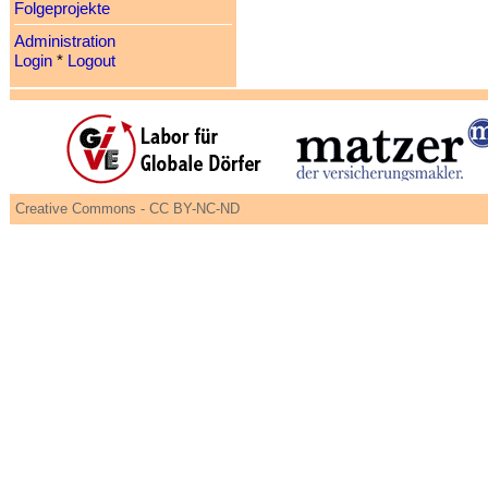
Folgeprojekte
Administration
Login
*
Logout
Creative Commons - CC BY-NC-ND