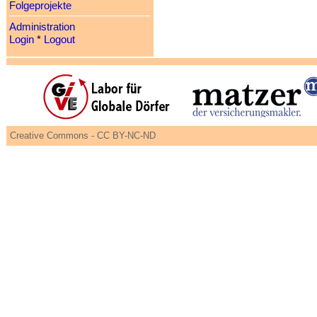
Folgeprojekte
Administration
Login
*
Logout
Creative Commons - CC BY-NC-ND