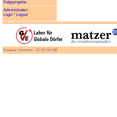
Folgeprojekte
Administration
Login
*
Logout
Creative Commons - CC BY-NC-ND