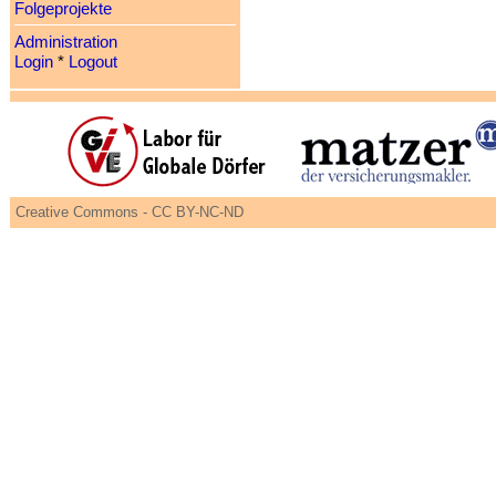
Folgeprojekte
Administration
Login
*
Logout
Creative Commons - CC BY-NC-ND