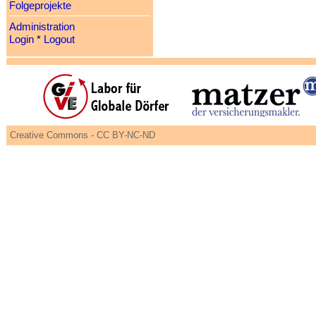
Folgeprojekte
Administration
Login
*
Logout
Creative Commons - CC BY-NC-ND