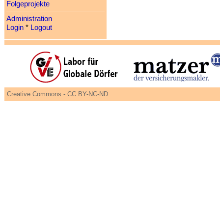
Folgeprojekte
Administration
Login
*
Logout
Creative Commons - CC BY-NC-ND