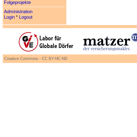
Folgeprojekte
Administration
Login
*
Logout
Creative Commons - CC BY-NC-ND