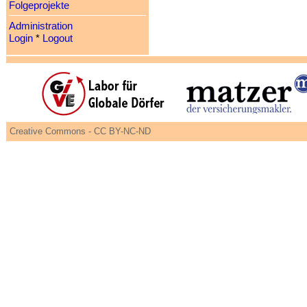
Folgeprojekte
Administration
Login
*
Logout
Creative Commons - CC BY-NC-ND