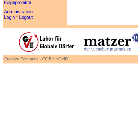
Folgeprojekte
Administration
Login
*
Logout
Creative Commons - CC BY-NC-ND