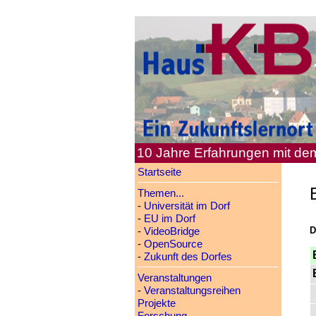
10 Jahre Erfahrungen mit d
Startseite
Themen...
-
Universität im Dorf
-
EU im Dorf
D
-
VideoBridge
-
OpenSource
-
Zukunft des Dorfes
Veranstaltungen
-
Veranstaltungsreihen
Projekte