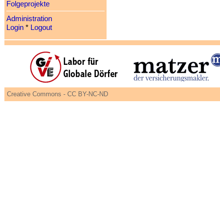
Folgeprojekte
Administration
Login
*
Logout
Creative Commons - CC BY-NC-ND