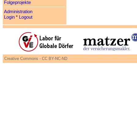
Folgeprojekte
Administration
Login
*
Logout
Creative Commons - CC BY-NC-ND