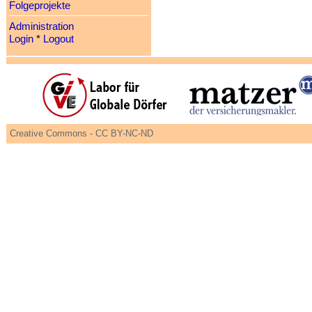
Folgeprojekte
Administration
Login
*
Logout
Creative Commons - CC BY-NC-ND