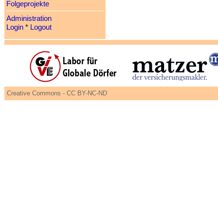
Folgeprojekte
Administration
Login
*
Logout
Creative Commons - CC BY-NC-ND