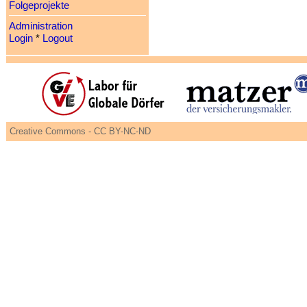
Folgeprojekte
Administration
Login
*
Logout
Creative Commons - CC BY-NC-ND